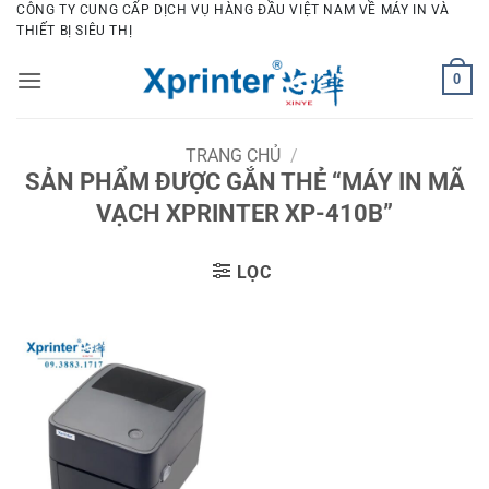
Bỏ
CÔNG TY CUNG CẤP DỊCH VỤ HÀNG ĐẦU VIỆT NAM VỀ MÁY IN VÀ
THIẾT BỊ SIÊU THỊ
qua
nội
0
dung
TRANG CHỦ
/
SẢN PHẨM ĐƯỢC GẮN THẺ “MÁY IN MÃ
VẠCH XPRINTER XP-410B”
LỌC