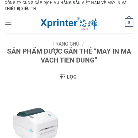
Bỏ
CÔNG TY CUNG CẤP DỊCH VỤ HÀNG ĐẦU VIỆT NAM VỀ MÁY IN VÀ
THIẾT BỊ SIÊU THỊ
qua
nội
0
dung
TRANG CHỦ
/
SẢN PHẨM ĐƯỢC GẮN THẺ “MAY IN MA
VACH TIEN DUNG”
LỌC