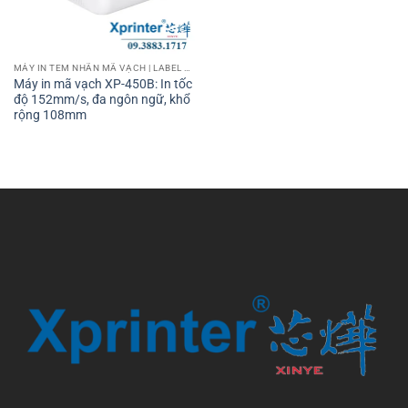
MÁY IN TEM NHÃN MÃ VẠCH | LABEL BARCODE PRINTER
Máy in mã vạch XP-450B: In tốc
độ 152mm/s, đa ngôn ngữ, khổ
rộng 108mm