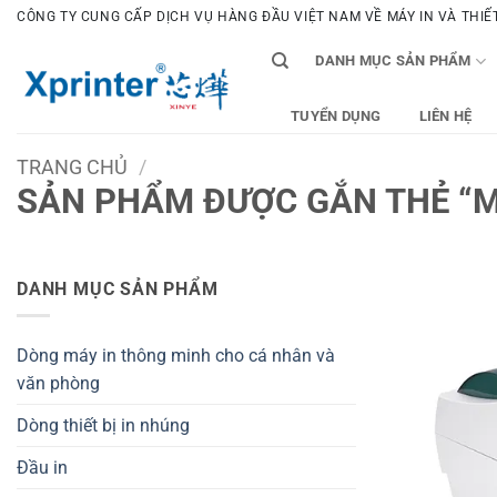
Bỏ
CÔNG TY CUNG CẤP DỊCH VỤ HÀNG ĐẦU VIỆT NAM VỀ MÁY IN VÀ THIẾT 
qua
DANH MỤC SẢN PHẨM
nội
dung
TUYỂN DỤNG
LIÊN HỆ
TRANG CHỦ
/
SẢN PHẨM ĐƯỢC GẮN THẺ “MA
DANH MỤC SẢN PHẨM
Dòng máy in thông minh cho cá nhân và
văn phòng
Dòng thiết bị in nhúng
Đầu in