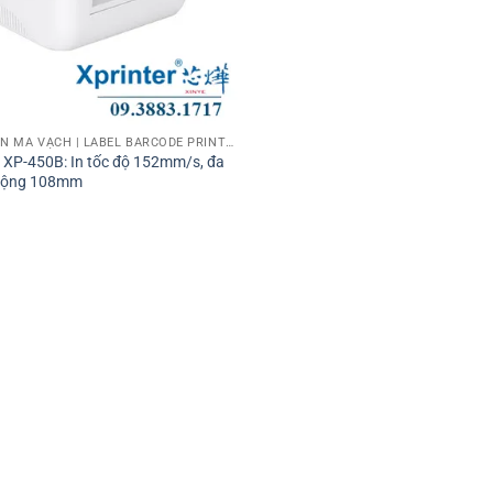
MÁY IN TEM NHÃN MÃ VẠCH | LABEL BARCODE PRINTER
 XP-450B: In tốc độ 152mm/s, đa
 rộng 108mm