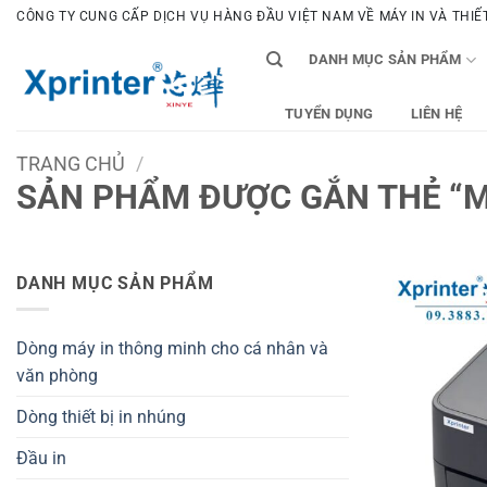
Bỏ
CÔNG TY CUNG CẤP DỊCH VỤ HÀNG ĐẦU VIỆT NAM VỀ MÁY IN VÀ THIẾT 
qua
DANH MỤC SẢN PHẨM
nội
dung
TUYỂN DỤNG
LIÊN HỆ
TRANG CHỦ
/
SẢN PHẨM ĐƯỢC GẮN THẺ “M
DANH MỤC SẢN PHẨM
Dòng máy in thông minh cho cá nhân và
văn phòng
Dòng thiết bị in nhúng
Đầu in