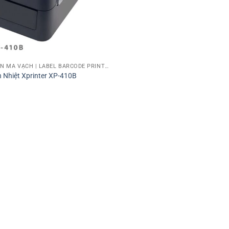
MÁY IN TEM NHÃN MÃ VẠCH | LABEL BARCODE PRINTER
 Nhiệt Xprinter XP-410B