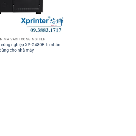
̃N MÃ VẠCH CÔNG NGHIỆP
 công nghiệp XP-G480E: In nhãn
, dùng cho nhà máy