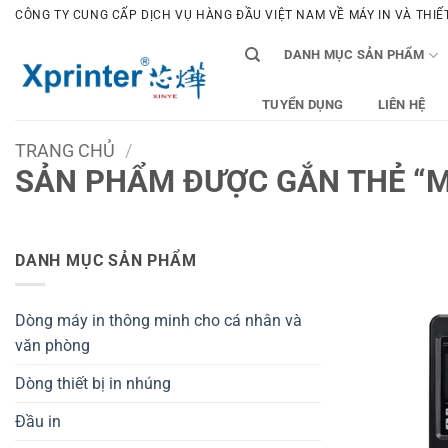
Bỏ
CÔNG TY CUNG CẤP DỊCH VỤ HÀNG ĐẦU VIỆT NAM VỀ MÁY IN VÀ THIẾT 
qua
DANH MỤC SẢN PHẨM
nội
dung
TUYỂN DỤNG
LIÊN HỆ
TRANG CHỦ
/
SẢN PHẨM ĐƯỢC GẮN THẺ “M
DANH MỤC SẢN PHẨM
Dòng máy in thông minh cho cá nhân và
văn phòng
Dòng thiết bị in nhúng
Đầu in