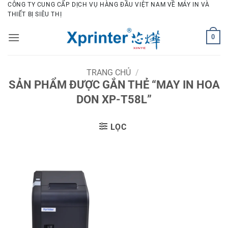
Bỏ
CÔNG TY CUNG CẤP DỊCH VỤ HÀNG ĐẦU VIỆT NAM VỀ MÁY IN VÀ
THIẾT BỊ SIÊU THỊ
qua
nội
0
dung
TRANG CHỦ
/
SẢN PHẨM ĐƯỢC GẮN THẺ “MAY IN HOA
DON XP-T58L”
LỌC