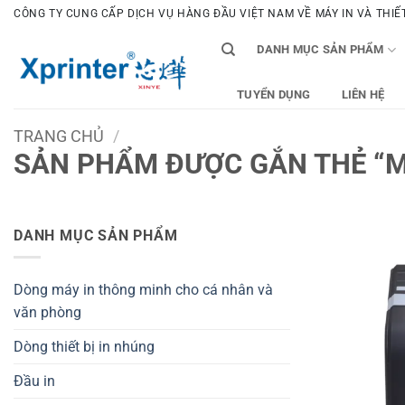
Bỏ
CÔNG TY CUNG CẤP DỊCH VỤ HÀNG ĐẦU VIỆT NAM VỀ MÁY IN VÀ THIẾT 
qua
DANH MỤC SẢN PHẨM
nội
dung
TUYỂN DỤNG
LIÊN HỆ
TRANG CHỦ
/
SẢN PHẨM ĐƯỢC GẮN THẺ “M
DANH MỤC SẢN PHẨM
Dòng máy in thông minh cho cá nhân và
văn phòng
Dòng thiết bị in nhúng
Đầu in