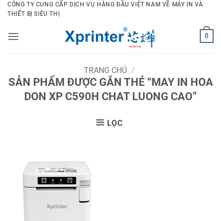
Bỏ
CÔNG TY CUNG CẤP DỊCH VỤ HÀNG ĐẦU VIỆT NAM VỀ MÁY IN VÀ
THIẾT BỊ SIÊU THỊ
qua
nội
0
dung
TRANG CHỦ
/
SẢN PHẨM ĐƯỢC GẮN THẺ “MAY IN HOA
DON XP C590H CHAT LUONG CAO”
LỌC