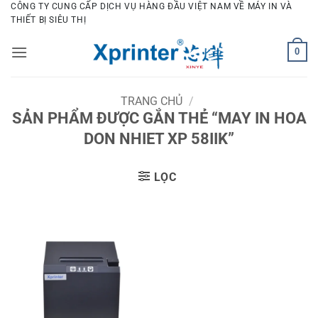
Bỏ
CÔNG TY CUNG CẤP DỊCH VỤ HÀNG ĐẦU VIỆT NAM VỀ MÁY IN VÀ
THIẾT BỊ SIÊU THỊ
qua
nội
0
dung
TRANG CHỦ
/
SẢN PHẨM ĐƯỢC GẮN THẺ “MAY IN HOA
DON NHIET XP 58IIK”
LỌC