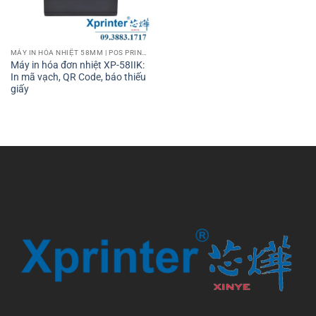
MÁY IN HÓA NHIỆT 58MM | POS PRINTER 58MM
Máy in hóa đơn nhiệt XP-58IIK:
In mã vạch, QR Code, báo thiếu
giấy