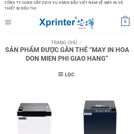
Bỏ
CÔNG TY CUNG CẤP DỊCH VỤ HÀNG ĐẦU VIỆT NAM VỀ MÁY IN VÀ
THIẾT BỊ SIÊU THỊ
qua
nội
0
dung
TRANG CHỦ
/
SẢN PHẨM ĐƯỢC GẮN THẺ “MAY IN HOA
DON MIEN PHI GIAO HANG”
LỌC