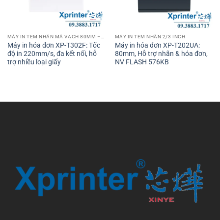
MÁY IN TEM NHÃN MÃ VẠCH 80MM – 3 INCH
MÁY IN TEM NHÃN 2/3 INCH
Máy in hóa đơn XP-T302F: Tốc
Máy in hóa đơn XP-T202UA:
độ in 220mm/s, đa kết nối, hỗ
80mm, Hỗ trợ nhãn & hóa đơn,
trợ nhiều loại giấy
NV FLASH 576KB