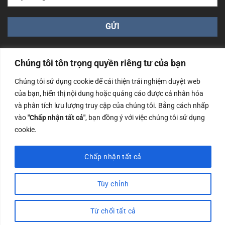
Chúng tôi tôn trọng quyền riêng tư của bạn
Chúng tôi sử dụng cookie để cải thiện trải nghiệm duyệt web
của bạn, hiển thị nội dung hoặc quảng cáo được cá nhân hóa
Công ty TNHH Nam Bình Xương - Số ĐKKD: 0108783483
và phân tích lưu lượng truy cập của chúng tôi. Bằng cách nhấp
cấp ngày 14/06/2019 bởi Sở Kế Hoạch và Đầu Tư Tp. Hà
Nội
vào
"Chấp nhận tất cả"
, bạn đồng ý với việc chúng tôi sử dụng
cookie.
Copyrights @2023 Nam Binh Xuong. All Rights Reserved
Chấp nhận tất cả
Tùy chỉnh
Từ chối tất cả