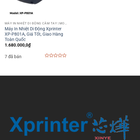
MÁY IN NHIỆT DI ĐỘNG CẦM TAY | MOBILE PRINTER
Máy In Nhiệt Di Động Xprinter
XP-P801A, Giá Tốt, Giao Hàng
Toàn Quốc
1.680.000,0
₫
7 đã bán
0
out
of
5