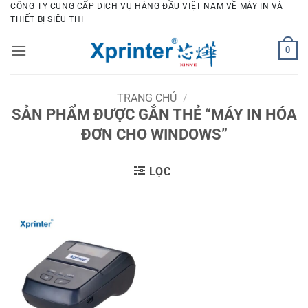
Bỏ
CÔNG TY CUNG CẤP DỊCH VỤ HÀNG ĐẦU VIỆT NAM VỀ MÁY IN VÀ
THIẾT BỊ SIÊU THỊ
qua
nội
0
dung
TRANG CHỦ
/
SẢN PHẨM ĐƯỢC GẮN THẺ “MÁY IN HÓA
ĐƠN CHO WINDOWS”
LỌC