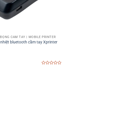
I ĐỘNG CẦM TAY | MOBILE PRINTER
nhiệt bluetooth cầm tay Xprinter
0
out
of
5