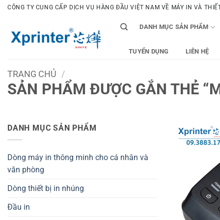
Bỏ
CÔNG TY CUNG CẤP DỊCH VỤ HÀNG ĐẦU VIỆT NAM VỀ MÁY IN VÀ THIẾT 
qua
DANH MỤC SẢN PHẨM
nội
dung
TUYỂN DỤNG
LIÊN HỆ
TRANG CHỦ
/
SẢN PHẨM ĐƯỢC GẮN THẺ “M
DANH MỤC SẢN PHẨM
Dòng máy in thông minh cho cá nhân và
văn phòng
Dòng thiết bị in nhúng
Đầu in