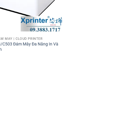
ÁM MÂY | CLOUD PRINTER
3/C503 Đám Mây Đa Năng In Và
h