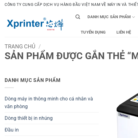
Bỏ
CÔNG TY CUNG CẤP DỊCH VỤ HÀNG ĐẦU VIỆT NAM VỀ MÁY IN VÀ THIẾT 
qua
DANH MỤC SẢN PHẨM
nội
dung
TUYỂN DỤNG
LIÊN HỆ
TRANG CHỦ
/
SẢN PHẨM ĐƯỢC GẮN THẺ “MÁ
DANH MỤC SẢN PHẨM
Dòng máy in thông minh cho cá nhân và
văn phòng
Dòng thiết bị in nhúng
Đầu in