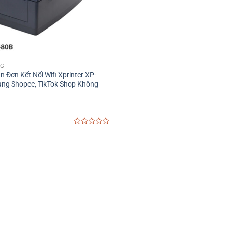
NG
n Đơn Kết Nối Wifi Xprinter XP-
àng Shopee, TikTok Shop Không
0
out
of
5