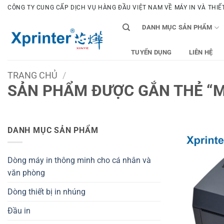
Bỏ
CÔNG TY CUNG CẤP DỊCH VỤ HÀNG ĐẦU VIỆT NAM VỀ MÁY IN VÀ THIẾT 
qua
DANH MỤC SẢN PHẨM
nội
dung
TUYỂN DỤNG
LIÊN HỆ
TRANG CHỦ
/
SẢN PHẨM ĐƯỢC GẮN THẺ “M
DANH MỤC SẢN PHẨM
Dòng máy in thông minh cho cá nhân và
văn phòng
Dòng thiết bị in nhúng
Đầu in