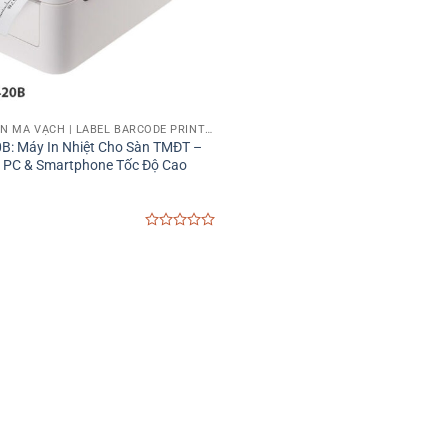
MÁY IN TEM NHÃN MÃ VẠCH | LABEL BARCODE PRINTER
0B: Máy In Nhiệt Cho Sàn TMĐT –
 PC & Smartphone Tốc Độ Cao
0
out
of
5