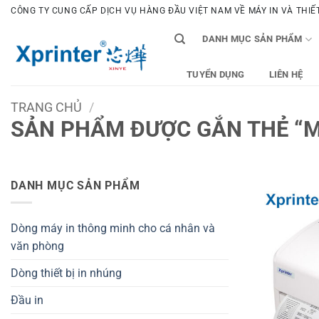
Bỏ
CÔNG TY CUNG CẤP DỊCH VỤ HÀNG ĐẦU VIỆT NAM VỀ MÁY IN VÀ THIẾT 
qua
DANH MỤC SẢN PHẨM
nội
dung
TUYỂN DỤNG
LIÊN HỆ
TRANG CHỦ
/
SẢN PHẨM ĐƯỢC GẮN THẺ “MÁ
DANH MỤC SẢN PHẨM
Dòng máy in thông minh cho cá nhân và
văn phòng
Dòng thiết bị in nhúng
Đầu in