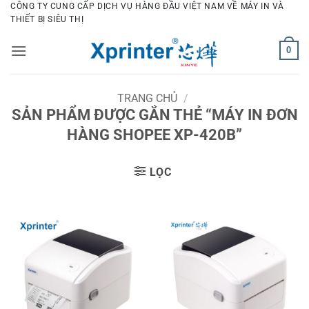
Bỏ
CÔNG TY CUNG CẤP DỊCH VỤ HÀNG ĐẦU VIỆT NAM VỀ MÁY IN VÀ
THIẾT BỊ SIÊU THỊ
qua
nội
0
dung
TRANG CHỦ
/
SẢN PHẨM ĐƯỢC GẮN THẺ “MÁY IN ĐƠN
HÀNG SHOPEE XP-420B”
LỌC