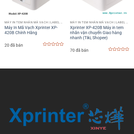
MÁY IN TEM NHÃN MÃ VẠCH | LABEL BARCODE PRINTER
MÁY IN TEM NHÃN MÃ VẠCH | LABEL BARCODE PRINTER
Máy In Mã Vạch Xprinter XP-
Xprinter XP-420B Máy in tem
420B Chính Hãng
nhãn vận chuyển Giao hàng
nhanh (Tiki, Shopee)
20 đã bán
70 đã bán
0
out
0
of
out
5
of
5