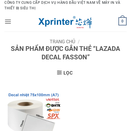
Bỏ
CÔNG TY CUNG CẤP DỊCH VỤ HÀNG ĐẦU VIỆT NAM VỀ MÁY IN VÀ
THIẾT BỊ SIÊU THỊ
qua
nội
0
dung
TRANG CHỦ
/
SẢN PHẨM ĐƯỢC GẮN THẺ “LAZADA
DECAL FASSON”
LỌC