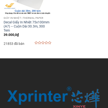
GIẤY IN NHIỆT | THERMAL PAPER
Decal Giấy In Nhiệt 75x100mm
(A7) – Cuộn Dài 30.3m, 300
Tem
39.000,0
₫
21853 đã bán
0
out
of
5