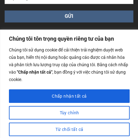
Chúng tôi tôn trọng quyền riêng tư của bạn
Chúng tôi sử dụng cookie để cải thiện trải nghiệm duyệt web
của bạn, hiển thị nội dung hoặc quảng cáo được cá nhân hóa
Công ty TNHH Nam Bình Xương - Số ĐKKD: 0108783483
và phân tích lưu lượng truy cập của chúng tôi. Bằng cách nhấp
cấp ngày 14/06/2019 bởi Sở Kế Hoạch và Đầu Tư Tp. Hà
Nội
vào
"Chấp nhận tất cả"
, bạn đồng ý với việc chúng tôi sử dụng
cookie.
Copyrights @2023 Nam Binh Xuong. All Rights Reserved
Chấp nhận tất cả
Tùy chỉnh
Từ chối tất cả