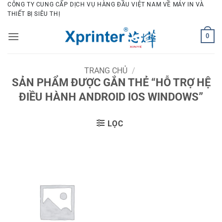
Bỏ
CÔNG TY CUNG CẤP DỊCH VỤ HÀNG ĐẦU VIỆT NAM VỀ MÁY IN VÀ
THIẾT BỊ SIÊU THỊ
qua
nội
0
dung
TRANG CHỦ
/
SẢN PHẨM ĐƯỢC GẮN THẺ “HỖ TRỢ HỆ
ĐIỀU HÀNH ANDROID IOS WINDOWS”
LỌC