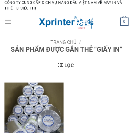
Bỏ
CÔNG TY CUNG CẤP DỊCH VỤ HÀNG ĐẦU VIỆT NAM VỀ MÁY IN VÀ
THIẾT BỊ SIÊU THỊ
qua
nội
0
dung
TRANG CHỦ
/
SẢN PHẨM ĐƯỢC GẮN THẺ “GIẤY IN”
LỌC