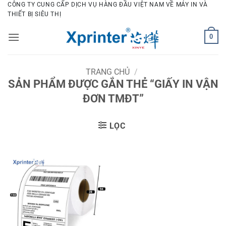
Bỏ
CÔNG TY CUNG CẤP DỊCH VỤ HÀNG ĐẦU VIỆT NAM VỀ MÁY IN VÀ
THIẾT BỊ SIÊU THỊ
qua
nội
0
dung
TRANG CHỦ
/
SẢN PHẨM ĐƯỢC GẮN THẺ “GIẤY IN VẬN
ĐƠN TMĐT”
LỌC