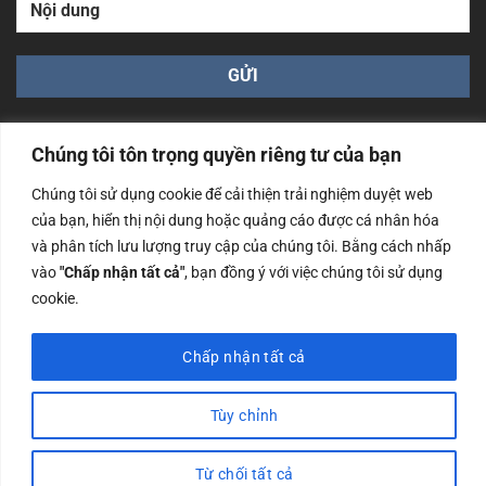
Chúng tôi tôn trọng quyền riêng tư của bạn
Chúng tôi sử dụng cookie để cải thiện trải nghiệm duyệt web
của bạn, hiển thị nội dung hoặc quảng cáo được cá nhân hóa
Công ty TNHH Nam Bình Xương - Số ĐKKD: 0108783483
và phân tích lưu lượng truy cập của chúng tôi. Bằng cách nhấp
cấp ngày 14/06/2019 bởi Sở Kế Hoạch và Đầu Tư Tp. Hà
Nội
vào
"Chấp nhận tất cả"
, bạn đồng ý với việc chúng tôi sử dụng
cookie.
Copyrights @2023 Nam Binh Xuong. All Rights Reserved
Chấp nhận tất cả
Tùy chỉnh
Từ chối tất cả