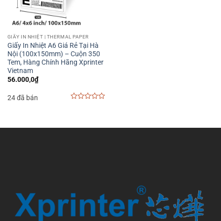
GIẤY IN NHIỆT | THERMAL PAPER
Giấy In Nhiệt A6 Giá Rẻ Tại Hà
Nội (100x150mm) – Cuộn 350
Tem, Hàng Chính Hãng Xprinter
Vietnam
56.000,0
₫
24 đã bán
0
out
of
5