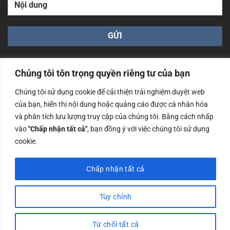
Chúng tôi tôn trọng quyền riêng tư của bạn
Chúng tôi sử dụng cookie để cải thiện trải nghiệm duyệt web
của bạn, hiển thị nội dung hoặc quảng cáo được cá nhân hóa
Công ty TNHH Nam Bình Xương - Số ĐKKD: 0108783483
và phân tích lưu lượng truy cập của chúng tôi. Bằng cách nhấp
cấp ngày 14/06/2019 bởi Sở Kế Hoạch và Đầu Tư Tp. Hà
Nội
vào
"Chấp nhận tất cả"
, bạn đồng ý với việc chúng tôi sử dụng
cookie.
Copyrights @2023 Nam Binh Xuong. All Rights Reserved
Chấp nhận tất cả
Tùy chỉnh
Từ chối tất cả