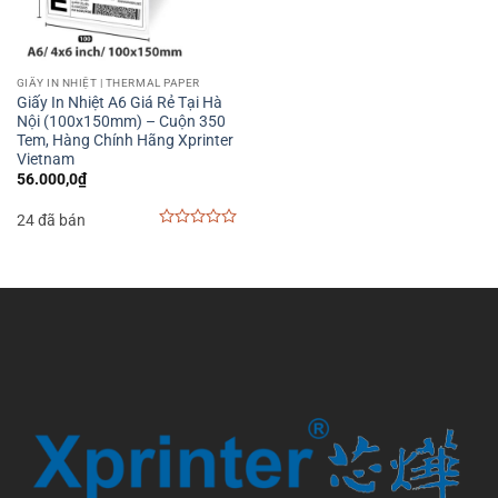
GIẤY IN NHIỆT | THERMAL PAPER
Giấy In Nhiệt A6 Giá Rẻ Tại Hà
Nội (100x150mm) – Cuộn 350
Tem, Hàng Chính Hãng Xprinter
Vietnam
56.000,0
₫
24 đã bán
0
out
of
5