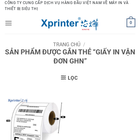
Bỏ
CÔNG TY CUNG CẤP DỊCH VỤ HÀNG ĐẦU VIỆT NAM VỀ MÁY IN VÀ
THIẾT BỊ SIÊU THỊ
qua
nội
0
dung
TRANG CHỦ
/
SẢN PHẨM ĐƯỢC GẮN THẺ “GIẤY IN VẬN
ĐƠN GHN”
LỌC