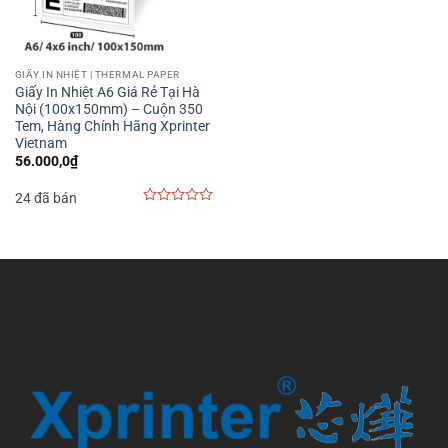
GIẤY IN NHIỆT | THERMAL PAPER
Giấy In Nhiệt A6 Giá Rẻ Tại Hà
Nội (100x150mm) – Cuộn 350
Tem, Hàng Chính Hãng Xprinter
Vietnam
56.000,0
₫
24 đã bán
0
out
of
5