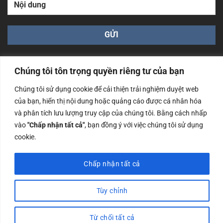
Chúng tôi tôn trọng quyền riêng tư của bạn
Chúng tôi sử dụng cookie để cải thiện trải nghiệm duyệt web
của bạn, hiển thị nội dung hoặc quảng cáo được cá nhân hóa
Công ty TNHH Nam Bình Xương - Số ĐKKD: 0108783483
và phân tích lưu lượng truy cập của chúng tôi. Bằng cách nhấp
cấp ngày 14/06/2019 bởi Sở Kế Hoạch và Đầu Tư Tp. Hà
Nội
vào
"Chấp nhận tất cả"
, bạn đồng ý với việc chúng tôi sử dụng
cookie.
Copyrights @2023 Nam Binh Xuong. All Rights Reserved
Chấp nhận tất cả
Tùy chỉnh
Từ chối tất cả