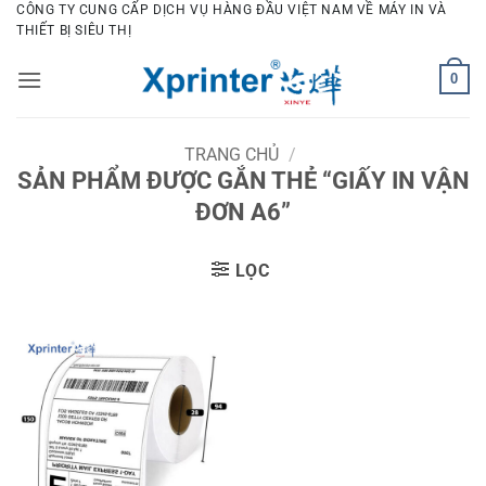
Bỏ
CÔNG TY CUNG CẤP DỊCH VỤ HÀNG ĐẦU VIỆT NAM VỀ MÁY IN VÀ
THIẾT BỊ SIÊU THỊ
qua
nội
0
dung
TRANG CHỦ
/
SẢN PHẨM ĐƯỢC GẮN THẺ “GIẤY IN VẬN
ĐƠN A6”
LỌC