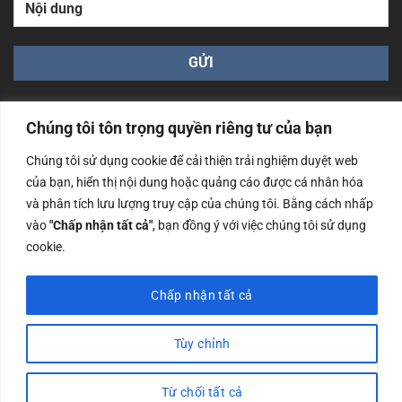
Chúng tôi tôn trọng quyền riêng tư của bạn
Chúng tôi sử dụng cookie để cải thiện trải nghiệm duyệt web
của bạn, hiển thị nội dung hoặc quảng cáo được cá nhân hóa
Công ty TNHH Nam Bình Xương - Số ĐKKD: 0108783483
và phân tích lưu lượng truy cập của chúng tôi. Bằng cách nhấp
cấp ngày 14/06/2019 bởi Sở Kế Hoạch và Đầu Tư Tp. Hà
Nội
vào
"Chấp nhận tất cả"
, bạn đồng ý với việc chúng tôi sử dụng
cookie.
Copyrights @2023 Nam Binh Xuong. All Rights Reserved
Chấp nhận tất cả
Tùy chỉnh
Từ chối tất cả