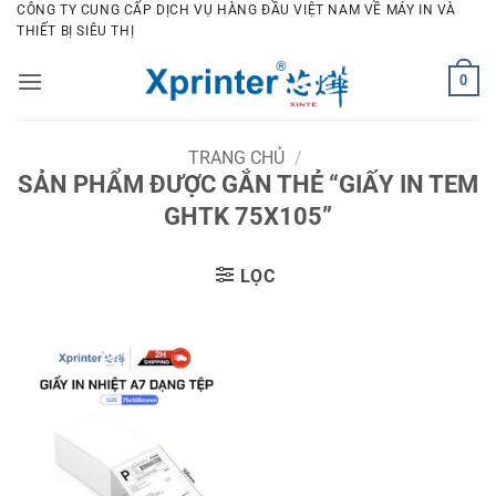
Bỏ
CÔNG TY CUNG CẤP DỊCH VỤ HÀNG ĐẦU VIỆT NAM VỀ MÁY IN VÀ
THIẾT BỊ SIÊU THỊ
qua
nội
0
dung
TRANG CHỦ
/
SẢN PHẨM ĐƯỢC GẮN THẺ “GIẤY IN TEM
GHTK 75X105”
LỌC