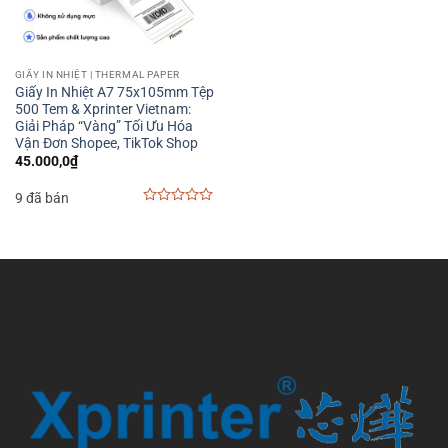
GIẤY IN NHIỆT | THERMAL PAPER
Giấy In Nhiệt A7 75x105mm Tệp
500 Tem & Xprinter Vietnam:
Giải Pháp “Vàng” Tối Ưu Hóa
Vận Đơn Shopee, TikTok Shop
45.000,0
₫
9 đã bán
0
out
of
5