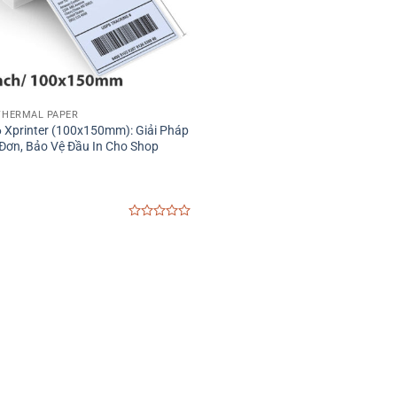
 THERMAL PAPER
6 Xprinter (100x150mm): Giải Pháp
ơn, Bảo Vệ Đầu In Cho Shop
0
out
of
5