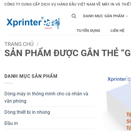
Bỏ
CÔNG TY CUNG CẤP DỊCH VỤ HÀNG ĐẦU VIỆT NAM VỀ MÁY IN VÀ THIẾT 
qua
DANH MỤC SẢN PHẨM
nội
dung
TUYỂN DỤNG
LIÊN HỆ
TRANG CHỦ
/
SẢN PHẨM ĐƯỢC GẮN THẺ “G
DANH MỤC SẢN PHẨM
Dòng máy in thông minh cho cá nhân và
văn phòng
Dòng thiết bị in nhúng
Đầu in