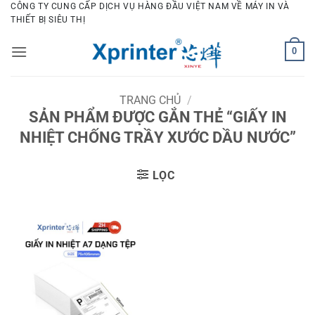
Bỏ
CÔNG TY CUNG CẤP DỊCH VỤ HÀNG ĐẦU VIỆT NAM VỀ MÁY IN VÀ
THIẾT BỊ SIÊU THỊ
qua
nội
0
dung
TRANG CHỦ
/
SẢN PHẨM ĐƯỢC GẮN THẺ “GIẤY IN
NHIỆT CHỐNG TRẦY XƯỚC DẦU NƯỚC”
LỌC