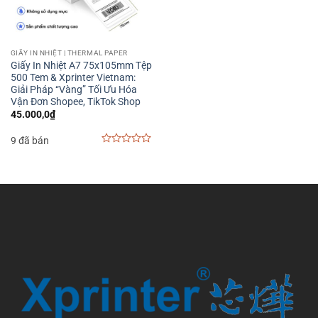
GIẤY IN NHIỆT | THERMAL PAPER
Giấy In Nhiệt A7 75x105mm Tệp
500 Tem & Xprinter Vietnam:
Giải Pháp “Vàng” Tối Ưu Hóa
Vận Đơn Shopee, TikTok Shop
45.000,0
₫
9 đã bán
0
out
of
5