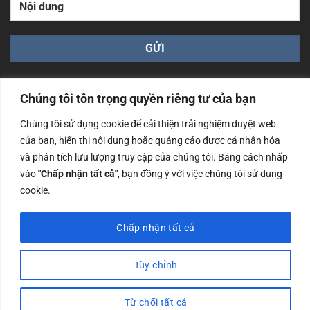
Chúng tôi tôn trọng quyền riêng tư của bạn
Chúng tôi sử dụng cookie để cải thiện trải nghiệm duyệt web
của bạn, hiển thị nội dung hoặc quảng cáo được cá nhân hóa
Công ty TNHH Nam Bình Xương - Số ĐKKD: 0108783483
và phân tích lưu lượng truy cập của chúng tôi. Bằng cách nhấp
cấp ngày 14/06/2019 bởi Sở Kế Hoạch và Đầu Tư Tp. Hà
Nội
vào
"Chấp nhận tất cả"
, bạn đồng ý với việc chúng tôi sử dụng
cookie.
Copyrights @2023 Nam Binh Xuong. All Rights Reserved
Chấp nhận tất cả
Tùy chỉnh
Từ chối tất cả