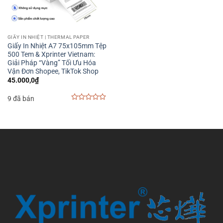
GIẤY IN NHIỆT | THERMAL PAPER
Giấy In Nhiệt A7 75x105mm Tệp
500 Tem & Xprinter Vietnam:
Giải Pháp “Vàng” Tối Ưu Hóa
Vận Đơn Shopee, TikTok Shop
45.000,0
₫
9 đã bán
0
out
of
5