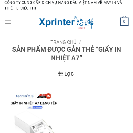
Bỏ
CÔNG TY CUNG CẤP DỊCH VỤ HÀNG ĐẦU VIỆT NAM VỀ MÁY IN VÀ
THIẾT BỊ SIÊU THỊ
qua
nội
0
dung
TRANG CHỦ
/
SẢN PHẨM ĐƯỢC GẮN THẺ “GIẤY IN
NHIỆT A7”
LỌC