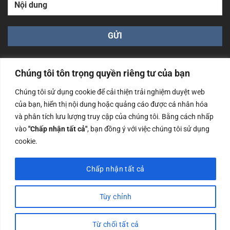
Chúng tôi tôn trọng quyền riêng tư của bạn
Chúng tôi sử dụng cookie để cải thiện trải nghiệm duyệt web
của bạn, hiển thị nội dung hoặc quảng cáo được cá nhân hóa
Công ty TNHH Nam Bình Xương - Số ĐKKD: 0108783483
và phân tích lưu lượng truy cập của chúng tôi. Bằng cách nhấp
cấp ngày 14/06/2019 bởi Sở Kế Hoạch và Đầu Tư Tp. Hà
Nội
vào
"Chấp nhận tất cả"
, bạn đồng ý với việc chúng tôi sử dụng
cookie.
Copyrights @2023 Nam Binh Xuong. All Rights Reserved
Chấp nhận tất cả
Tùy chỉnh
Từ chối tất cả