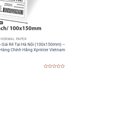
 THERMAL PAPER
A6 Giá Rẻ Tại Hà Nội (100x150mm) –
Hàng Chính Hãng Xprinter Vietnam
0
out
of
5