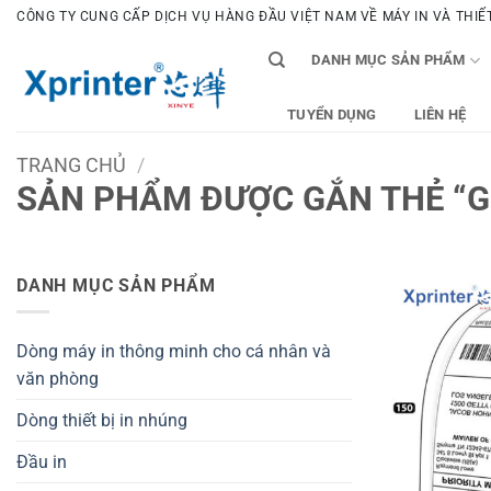
Bỏ
CÔNG TY CUNG CẤP DỊCH VỤ HÀNG ĐẦU VIỆT NAM VỀ MÁY IN VÀ THIẾT 
qua
DANH MỤC SẢN PHẨM
nội
dung
TUYỂN DỤNG
LIÊN HỆ
TRANG CHỦ
/
SẢN PHẨM ĐƯỢC GẮN THẺ “GI
DANH MỤC SẢN PHẨM
Dòng máy in thông minh cho cá nhân và
văn phòng
Dòng thiết bị in nhúng
Đầu in