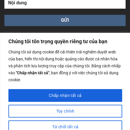
Chúng tôi tôn trọng quyền riêng tư của bạn
Chúng tôi sử dụng cookie để cải thiện trải nghiệm duyệt web
của bạn, hiển thị nội dung hoặc quảng cáo được cá nhân hóa
Công ty TNHH Nam Bình Xương - Số ĐKKD: 0108783483
và phân tích lưu lượng truy cập của chúng tôi. Bằng cách nhấp
cấp ngày 14/06/2019 bởi Sở Kế Hoạch và Đầu Tư Tp. Hà
Nội
vào
"Chấp nhận tất cả"
, bạn đồng ý với việc chúng tôi sử dụng
cookie.
Copyrights @2023 Nam Binh Xuong. All Rights Reserved
Chấp nhận tất cả
Tùy chỉnh
Từ chối tất cả