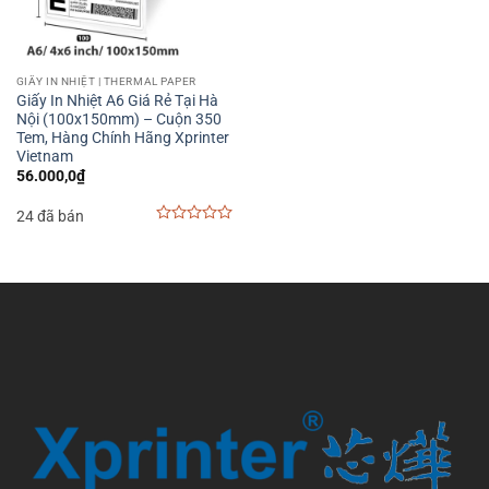
GIẤY IN NHIỆT | THERMAL PAPER
Giấy In Nhiệt A6 Giá Rẻ Tại Hà
Nội (100x150mm) – Cuộn 350
Tem, Hàng Chính Hãng Xprinter
Vietnam
56.000,0
₫
24 đã bán
0
out
of
5