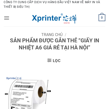
Bỏ
CÔNG TY CUNG CẤP DỊCH VỤ HÀNG ĐẦU VIỆT NAM VỀ MÁY IN VÀ
THIẾT BỊ SIÊU THỊ
qua
nội
0
dung
TRANG CHỦ
/
SẢN PHẨM ĐƯỢC GẮN THẺ “GIẤY IN
NHIỆT A6 GIÁ RẺ TẠI HÀ NỘI”
LỌC