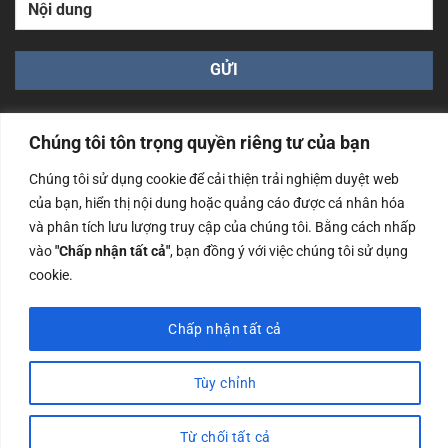
Chúng tôi tôn trọng quyền riêng tư của bạn
Chúng tôi sử dụng cookie để cải thiện trải nghiệm duyệt web
của bạn, hiển thị nội dung hoặc quảng cáo được cá nhân hóa
Công ty TNHH Nam Bình Xương - Số ĐKKD: 0108783483
và phân tích lưu lượng truy cập của chúng tôi. Bằng cách nhấp
cấp ngày 14/06/2019 bởi Sở Kế Hoạch và Đầu Tư Tp. Hà
Nội
vào
"Chấp nhận tất cả"
, bạn đồng ý với việc chúng tôi sử dụng
cookie.
Copyrights @2023 Nam Binh Xuong. All Rights Reserved
Chấp nhận tất cả
Tùy chỉnh
Từ chối tất cả