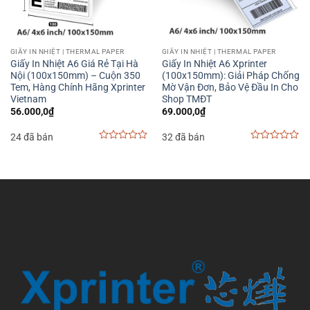
GIẤY IN NHIỆT | THERMAL PAPER
GIẤY IN NHIỆT | THERMAL PAPER
Giấy In Nhiệt A6 Giá Rẻ Tại Hà
Giấy In Nhiệt A6 Xprinter
Nội (100x150mm) – Cuộn 350
(100x150mm): Giải Pháp Chống
Tem, Hàng Chính Hãng Xprinter
Mờ Vận Đơn, Bảo Vệ Đầu In Cho
Vietnam
Shop TMĐT
56.000,0
₫
69.000,0
₫
24 đã bán
32 đã bán
0
0
out
out
of
of
5
5