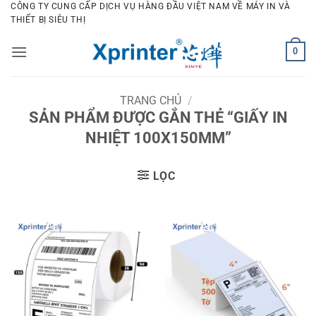
Bỏ
CÔNG TY CUNG CẤP DỊCH VỤ HÀNG ĐẦU VIỆT NAM VỀ MÁY IN VÀ
THIẾT BỊ SIÊU THỊ
qua
nội
0
dung
TRANG CHỦ
/
SẢN PHẨM ĐƯỢC GẮN THẺ “GIẤY IN
NHIỆT 100X150MM”
LỌC