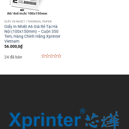
GIẤY IN NHIỆT | THERMAL PAPER
Giấy In Nhiệt A6 Giá Rẻ Tại Hà
Nội (100x150mm) – Cuộn 350
Tem, Hàng Chính Hãng Xprinter
Vietnam
56.000,0
₫
24 đã bán
0
out
of
5