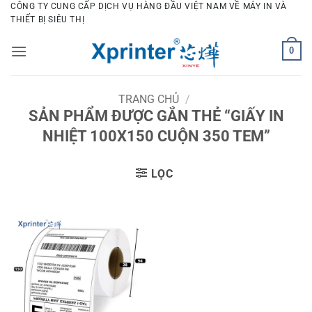
Bỏ
CÔNG TY CUNG CẤP DỊCH VỤ HÀNG ĐẦU VIỆT NAM VỀ MÁY IN VÀ
THIẾT BỊ SIÊU THỊ
qua
nội
0
dung
TRANG CHỦ
/
SẢN PHẨM ĐƯỢC GẮN THẺ “GIẤY IN
NHIỆT 100X150 CUỘN 350 TEM”
LỌC