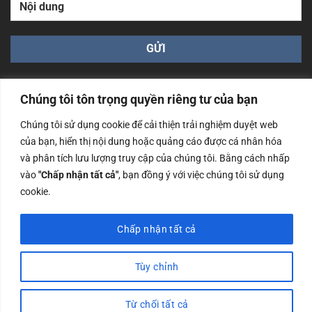
Chúng tôi tôn trọng quyền riêng tư của bạn
Chúng tôi sử dụng cookie để cải thiện trải nghiệm duyệt web
của bạn, hiển thị nội dung hoặc quảng cáo được cá nhân hóa
Công ty TNHH Nam Bình Xương - Số ĐKKD: 0108783483
và phân tích lưu lượng truy cập của chúng tôi. Bằng cách nhấp
cấp ngày 14/06/2019 bởi Sở Kế Hoạch và Đầu Tư Tp. Hà
Nội
vào
"Chấp nhận tất cả"
, bạn đồng ý với việc chúng tôi sử dụng
cookie.
Copyrights @2023 Nam Binh Xuong. All Rights Reserved
Chấp nhận tất cả
Tùy chỉnh
Từ chối tất cả