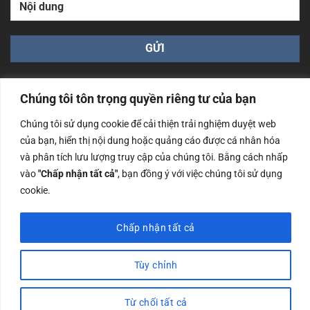
Chúng tôi tôn trọng quyền riêng tư của bạn
Chúng tôi sử dụng cookie để cải thiện trải nghiệm duyệt web
của bạn, hiển thị nội dung hoặc quảng cáo được cá nhân hóa
Công ty TNHH Nam Bình Xương - Số ĐKKD: 0108783483
và phân tích lưu lượng truy cập của chúng tôi. Bằng cách nhấp
cấp ngày 14/06/2019 bởi Sở Kế Hoạch và Đầu Tư Tp. Hà
Nội
vào
"Chấp nhận tất cả"
, bạn đồng ý với việc chúng tôi sử dụng
cookie.
Copyrights @2023 Nam Binh Xuong. All Rights Reserved
Chấp nhận tất cả
Tùy chỉnh
Từ chối tất cả