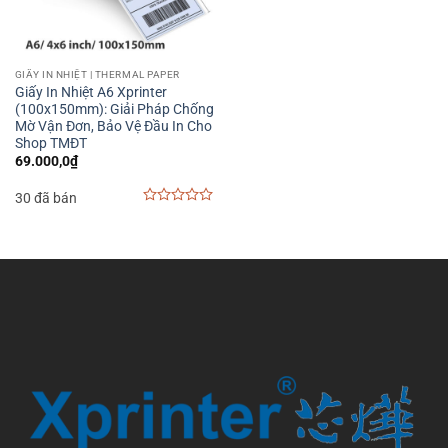
GIẤY IN NHIỆT | THERMAL PAPER
Giấy In Nhiệt A6 Xprinter
(100x150mm): Giải Pháp Chống
Mờ Vận Đơn, Bảo Vệ Đầu In Cho
Shop TMĐT
69.000,0
₫
30 đã bán
0
out
of
5