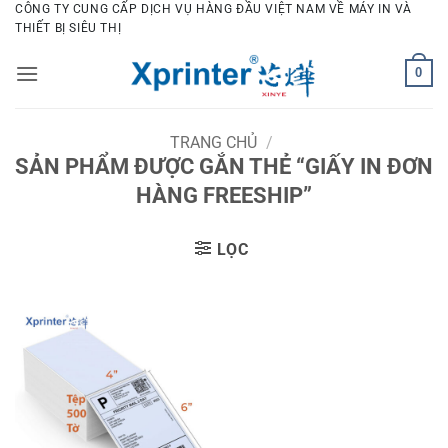
Bỏ
CÔNG TY CUNG CẤP DỊCH VỤ HÀNG ĐẦU VIỆT NAM VỀ MÁY IN VÀ
THIẾT BỊ SIÊU THỊ
qua
nội
0
dung
TRANG CHỦ
/
SẢN PHẨM ĐƯỢC GẮN THẺ “GIẤY IN ĐƠN
HÀNG FREESHIP”
LỌC