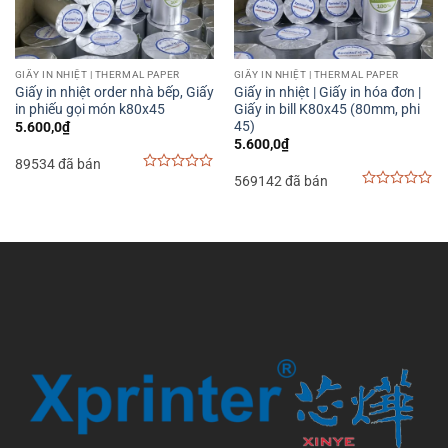
GIẤY IN NHIỆT | THERMAL PAPER
GIẤY IN NHIỆT | THERMAL PAPER
Giấy in nhiệt order nhà bếp, Giấy
Giấy in nhiệt | Giấy in hóa đơn |
in phiếu gọi món k80x45
Giấy in bill K80x45 (80mm, phi
45)
5.600,0
₫
5.600,0
₫
89534 đã bán
569142 đã bán
0
out
0
of
out
5
of
5