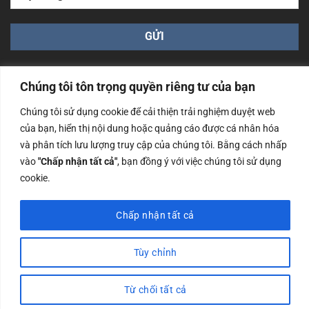
Chúng tôi tôn trọng quyền riêng tư của bạn
Chúng tôi sử dụng cookie để cải thiện trải nghiệm duyệt web
của bạn, hiển thị nội dung hoặc quảng cáo được cá nhân hóa
Công ty TNHH Nam Bình Xương - Số ĐKKD: 0108783483
và phân tích lưu lượng truy cập của chúng tôi. Bằng cách nhấp
cấp ngày 14/06/2019 bởi Sở Kế Hoạch và Đầu Tư Tp. Hà
Nội
vào
"Chấp nhận tất cả"
, bạn đồng ý với việc chúng tôi sử dụng
cookie.
Copyrights @2023 Nam Binh Xuong. All Rights Reserved
Chấp nhận tất cả
Tùy chỉnh
Từ chối tất cả