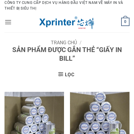
Bỏ
CÔNG TY CUNG CẤP DỊCH VỤ HÀNG ĐẦU VIỆT NAM VỀ MÁY IN VÀ
THIẾT BỊ SIÊU THỊ
qua
nội
0
dung
TRANG CHỦ
/
SẢN PHẨM ĐƯỢC GẮN THẺ “GIẤY IN
BILL”
LỌC