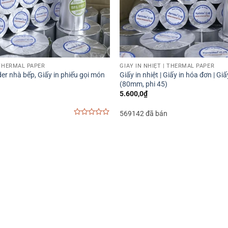
 THERMAL PAPER
GIẤY IN NHIỆT | THERMAL PAPER
der nhà bếp, Giấy in phiếu gọi món
Giấy in nhiệt | Giấy in hóa đơn | Giấ
(80mm, phi 45)
5.600,0
₫
569142 đã bán
0
out
of
5