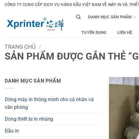
Bỏ
CÔNG TY CUNG CẤP DỊCH VỤ HÀNG ĐẦU VIỆT NAM VỀ MÁY IN VÀ THIẾT 
qua
DANH MỤC SẢN PHẨM
nội
dung
TUYỂN DỤNG
LIÊN HỆ
TRANG CHỦ
/
SẢN PHẨM ĐƯỢC GẮN THẺ “GI
DANH MỤC SẢN PHẨM
Dòng máy in thông minh cho cá nhân và
văn phòng
Dòng thiết bị in nhúng
Đầu in