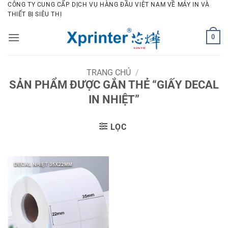
Bỏ
CÔNG TY CUNG CẤP DỊCH VỤ HÀNG ĐẦU VIỆT NAM VỀ MÁY IN VÀ
THIẾT BỊ SIÊU THỊ
qua
nội
0
dung
TRANG CHỦ
/
SẢN PHẨM ĐƯỢC GẮN THẺ “GIẤY DECAL
IN NHIỆT”
LỌC