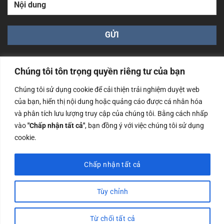
Chúng tôi tôn trọng quyền riêng tư của bạn
Chúng tôi sử dụng cookie để cải thiện trải nghiệm duyệt web
của bạn, hiển thị nội dung hoặc quảng cáo được cá nhân hóa
Công ty TNHH Nam Bình Xương - Số ĐKKD: 0108783483
và phân tích lưu lượng truy cập của chúng tôi. Bằng cách nhấp
cấp ngày 14/06/2019 bởi Sở Kế Hoạch và Đầu Tư Tp. Hà
Nội
vào
"Chấp nhận tất cả"
, bạn đồng ý với việc chúng tôi sử dụng
cookie.
Copyrights @2023 Nam Binh Xuong. All Rights Reserved
Chấp nhận tất cả
Tùy chỉnh
Từ chối tất cả