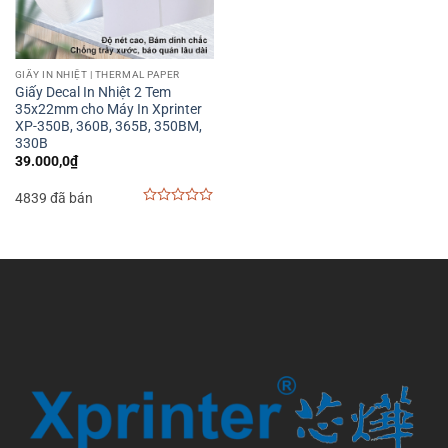
GIẤY IN NHIỆT | THERMAL PAPER
Giấy Decal In Nhiệt 2 Tem
35x22mm cho Máy In Xprinter
XP-350B, 360B, 365B, 350BM,
330B
39.000,0
₫
4839 đã bán
0
out
of
5