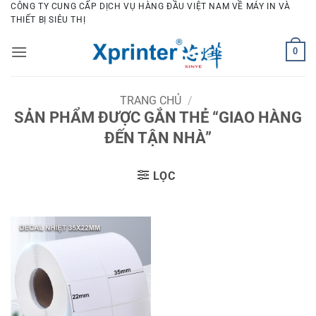
Bỏ
CÔNG TY CUNG CẤP DỊCH VỤ HÀNG ĐẦU VIỆT NAM VỀ MÁY IN VÀ
THIẾT BỊ SIÊU THỊ
qua
nội
0
dung
TRANG CHỦ
/
SẢN PHẨM ĐƯỢC GẮN THẺ “GIAO HÀNG
ĐẾN TẬN NHÀ”
LỌC