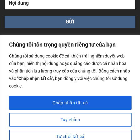
Chúng tôi tôn trọng quyền riêng tư của bạn
Chúng tôi sử dụng cookie để cải thiện trải nghiệm duyệt web
của bạn, hiển thị nội dung hoặc quảng cáo được cá nhân hóa
Công ty TNHH Nam Bình Xương - Số ĐKKD: 0108783483
và phân tích lưu lượng truy cập của chúng tôi. Bằng cách nhấp
cấp ngày 14/06/2019 bởi Sở Kế Hoạch và Đầu Tư Tp. Hà
Nội
vào
"Chấp nhận tất cả"
, bạn đồng ý với việc chúng tôi sử dụng
cookie.
Copyrights @2023 Nam Binh Xuong. All Rights Reserved
Chấp nhận tất cả
Tùy chỉnh
Từ chối tất cả