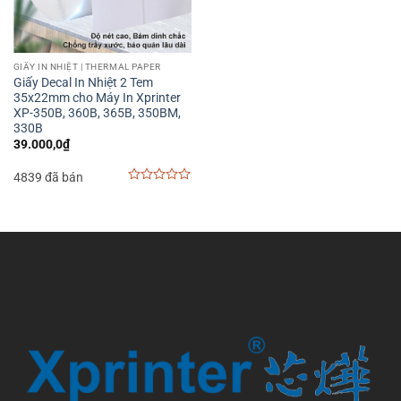
GIẤY IN NHIỆT | THERMAL PAPER
Giấy Decal In Nhiệt 2 Tem
35x22mm cho Máy In Xprinter
XP-350B, 360B, 365B, 350BM,
330B
39.000,0
₫
4839 đã bán
0
out
of
5