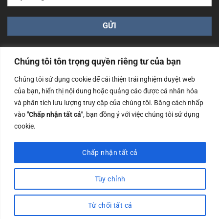
Chúng tôi tôn trọng quyền riêng tư của bạn
Chúng tôi sử dụng cookie để cải thiện trải nghiệm duyệt web
của bạn, hiển thị nội dung hoặc quảng cáo được cá nhân hóa
Công ty TNHH Nam Bình Xương - Số ĐKKD: 0108783483
và phân tích lưu lượng truy cập của chúng tôi. Bằng cách nhấp
cấp ngày 14/06/2019 bởi Sở Kế Hoạch và Đầu Tư Tp. Hà
Nội
vào
"Chấp nhận tất cả"
, bạn đồng ý với việc chúng tôi sử dụng
cookie.
Copyrights @2023 Nam Binh Xuong. All Rights Reserved
Chấp nhận tất cả
Tùy chỉnh
Từ chối tất cả