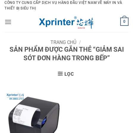
Bỏ
CÔNG TY CUNG CẤP DỊCH VỤ HÀNG ĐẦU VIỆT NAM VỀ MÁY IN VÀ
THIẾT BỊ SIÊU THỊ
qua
nội
0
dung
TRANG CHỦ
/
SẢN PHẨM ĐƯỢC GẮN THẺ “GIẢM SAI
SÓT ĐƠN HÀNG TRONG BẾP”
LỌC