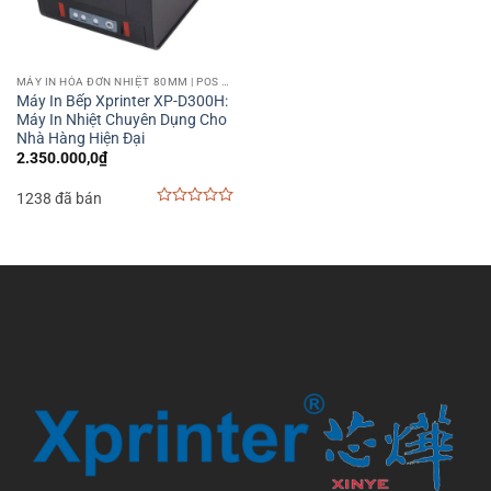
MÁY IN HÓA ĐƠN NHIỆT 80MM | POS PRINTER 80MM
Máy In Bếp Xprinter XP-D300H:
Máy In Nhiệt Chuyên Dụng Cho
Nhà Hàng Hiện Đại
2.350.000,0
₫
1238 đã bán
0
out
of
5