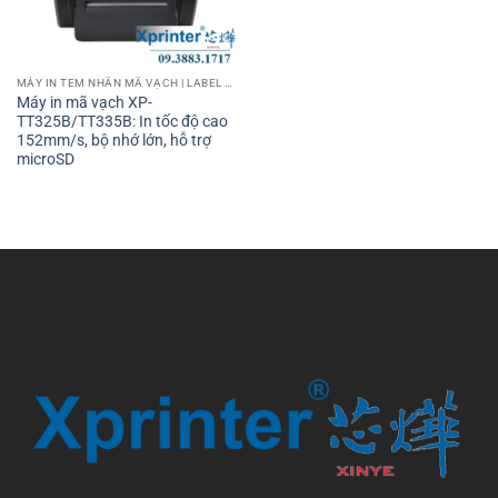
MÁY IN TEM NHÃN MÃ VẠCH | LABEL BARCODE PRINTER
Máy in mã vạch XP-
TT325B/TT335B: In tốc độ cao
152mm/s, bộ nhớ lớn, hỗ trợ
microSD