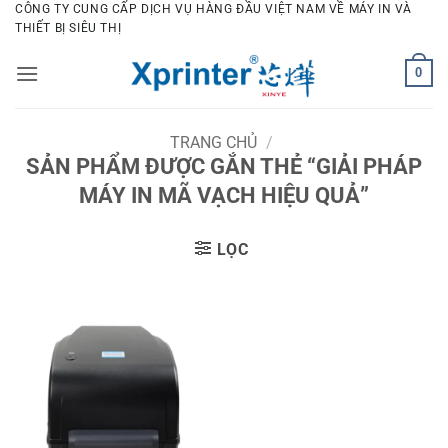
Bỏ
CÔNG TY CUNG CẤP DỊCH VỤ HÀNG ĐẦU VIỆT NAM VỀ MÁY IN VÀ
THIẾT BỊ SIÊU THỊ
qua
nội
0
dung
TRANG CHỦ
/
SẢN PHẨM ĐƯỢC GẮN THẺ “GIẢI PHÁP
MÁY IN MÃ VẠCH HIỆU QUẢ”
LỌC