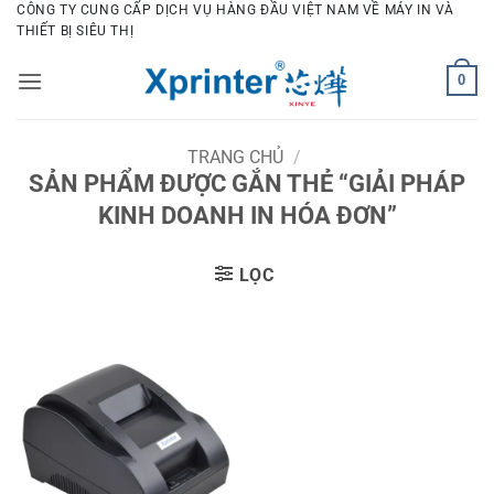
Bỏ
CÔNG TY CUNG CẤP DỊCH VỤ HÀNG ĐẦU VIỆT NAM VỀ MÁY IN VÀ
THIẾT BỊ SIÊU THỊ
qua
nội
0
dung
TRANG CHỦ
/
SẢN PHẨM ĐƯỢC GẮN THẺ “GIẢI PHÁP
KINH DOANH IN HÓA ĐƠN”
LỌC