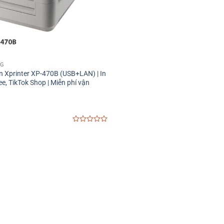
NG
n Xprinter XP-470B (USB+LAN) | In
, TikTok Shop | Miễn phí vận
0
out
of
5