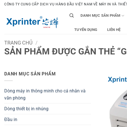
Bỏ
CÔNG TY CUNG CẤP DỊCH VỤ HÀNG ĐẦU VIỆT NAM VỀ MÁY IN VÀ THIẾT 
qua
DANH MỤC SẢN PHẨM
nội
dung
TUYỂN DỤNG
LIÊN HỆ
TRANG CHỦ
/
SẢN PHẨM ĐƯỢC GẮN THẺ “G
DANH MỤC SẢN PHẨM
Dòng máy in thông minh cho cá nhân và
văn phòng
Dòng thiết bị in nhúng
Đầu in