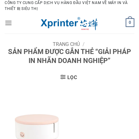
Bỏ
CÔNG TY CUNG CẤP DỊCH VỤ HÀNG ĐẦU VIỆT NAM VỀ MÁY IN VÀ
THIẾT BỊ SIÊU THỊ
qua
nội
0
dung
TRANG CHỦ
/
SẢN PHẨM ĐƯỢC GẮN THẺ “GIẢI PHÁP
IN NHÃN DOANH NGHIỆP”
LỌC