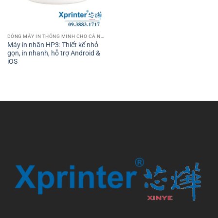
DÒNG MÁY IN THÔNG MINH CHO CÁ NHÂN VÀ VĂN PHÒNG
Máy in nhãn HP3: Thiết kế nhỏ
gọn, in nhanh, hỗ trợ Android &
iOS