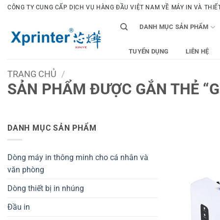
Bỏ
CÔNG TY CUNG CẤP DỊCH VỤ HÀNG ĐẦU VIỆT NAM VỀ MÁY IN VÀ THIẾT 
qua
DANH MỤC SẢN PHẨM
nội
dung
TUYỂN DỤNG
LIÊN HỆ
TRANG CHỦ
/
SẢN PHẨM ĐƯỢC GẮN THẺ “G
DANH MỤC SẢN PHẨM
Dòng máy in thông minh cho cá nhân và
văn phòng
Dòng thiết bị in nhúng
Đầu in