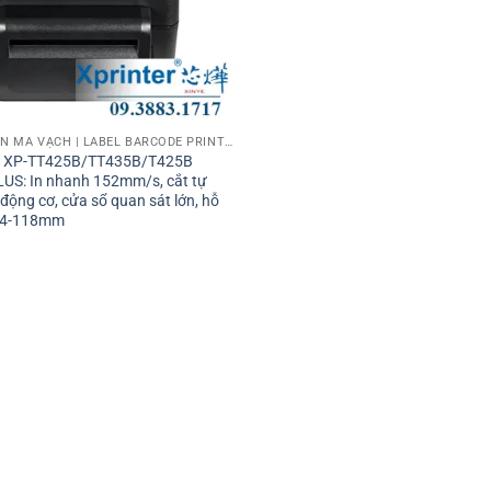
MÁY IN TEM NHÃN MÃ VẠCH | LABEL BARCODE PRINTER
h XP-TT425B/TT435B/T425B
US: In nhanh 152mm/s, cắt tự
 động cơ, cửa sổ quan sát lớn, hỗ
5.4-118mm