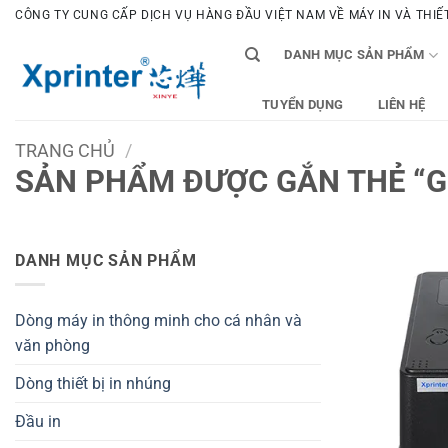
Bỏ
CÔNG TY CUNG CẤP DỊCH VỤ HÀNG ĐẦU VIỆT NAM VỀ MÁY IN VÀ THIẾT 
qua
DANH MỤC SẢN PHẨM
nội
dung
TUYỂN DỤNG
LIÊN HỆ
TRANG CHỦ
/
SẢN PHẨM ĐƯỢC GẮN THẺ “GI
DANH MỤC SẢN PHẨM
Dòng máy in thông minh cho cá nhân và
văn phòng
Dòng thiết bị in nhúng
Đầu in