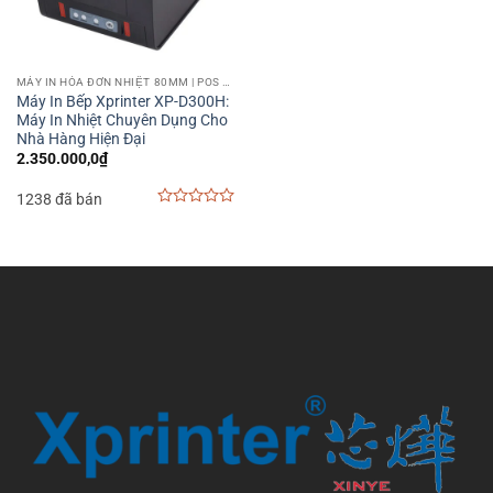
MÁY IN HÓA ĐƠN NHIỆT 80MM | POS PRINTER 80MM
Máy In Bếp Xprinter XP-D300H:
Máy In Nhiệt Chuyên Dụng Cho
Nhà Hàng Hiện Đại
2.350.000,0
₫
1238 đã bán
0
out
of
5