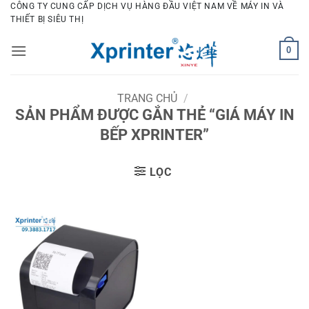
Bỏ
CÔNG TY CUNG CẤP DỊCH VỤ HÀNG ĐẦU VIỆT NAM VỀ MÁY IN VÀ
THIẾT BỊ SIÊU THỊ
qua
nội
0
dung
TRANG CHỦ
/
SẢN PHẨM ĐƯỢC GẮN THẺ “GIÁ MÁY IN
BẾP XPRINTER”
LỌC