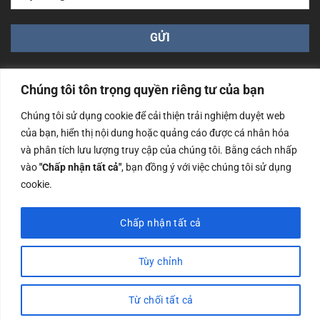
Chúng tôi tôn trọng quyền riêng tư của bạn
Chúng tôi sử dụng cookie để cải thiện trải nghiệm duyệt web
của bạn, hiển thị nội dung hoặc quảng cáo được cá nhân hóa
Công ty TNHH Nam Bình Xương - Số ĐKKD: 0108783483
và phân tích lưu lượng truy cập của chúng tôi. Bằng cách nhấp
cấp ngày 14/06/2019 bởi Sở Kế Hoạch và Đầu Tư Tp. Hà
Nội
vào
"Chấp nhận tất cả"
, bạn đồng ý với việc chúng tôi sử dụng
cookie.
Copyrights @2023 Nam Binh Xuong. All Rights Reserved
Chấp nhận tất cả
Tùy chỉnh
Từ chối tất cả