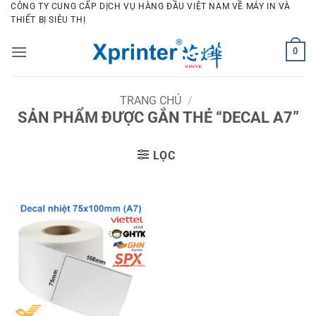
Bỏ
CÔNG TY CUNG CẤP DỊCH VỤ HÀNG ĐẦU VIỆT NAM VỀ MÁY IN VÀ
THIẾT BỊ SIÊU THỊ
qua
nội
0
dung
TRANG CHỦ
/
SẢN PHẨM ĐƯỢC GẮN THẺ “DECAL A7”
LỌC