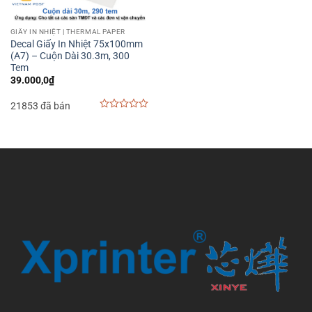
GIẤY IN NHIỆT | THERMAL PAPER
Decal Giấy In Nhiệt 75x100mm
(A7) – Cuộn Dài 30.3m, 300
Tem
39.000,0
₫
21853 đã bán
0
out
of
5