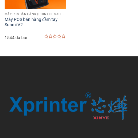
MÁY POS BÁN HÀNG | POINT OF SALE MACHINE
Máy POS bán hàng cầm tay
Sunmi V2
1544 đã bán
0
out
of
5