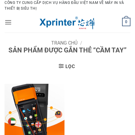
Bỏ
CÔNG TY CUNG CẤP DỊCH VỤ HÀNG ĐẦU VIỆT NAM VỀ MÁY IN VÀ
THIẾT BỊ SIÊU THỊ
qua
nội
0
dung
TRANG CHỦ
/
SẢN PHẨM ĐƯỢC GẮN THẺ “CẦM TAY”
LỌC