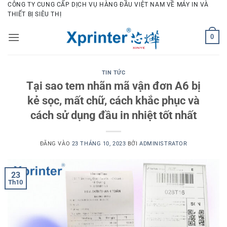
Bỏ
CÔNG TY CUNG CẤP DỊCH VỤ HÀNG ĐẦU VIỆT NAM VỀ MÁY IN VÀ
THIẾT BỊ SIÊU THỊ
qua
nội
0
dung
TIN TỨC
Tại sao tem nhãn mã vận đơn A6 bị
kẻ sọc, mất chữ, cách khắc phục và
cách sử dụng đầu in nhiệt tốt nhất
ĐĂNG VÀO
23 THÁNG 10, 2023
BỞI
ADMINISTRATOR
23
Th10