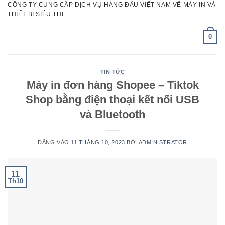
CÔNG TY CUNG CẤP DỊCH VỤ HÀNG ĐẦU VIỆT NAM VỀ MÁY IN VÀ
Bỏ
THIẾT BỊ SIÊU THỊ
qua
nội
0
dung
TIN TỨC
Máy in đơn hàng Shopee – Tiktok
Shop bằng điện thoại kết nối USB
và Bluetooth
ĐĂNG VÀO
11 THÁNG 10, 2023
BỞI
ADMINISTRATOR
11
Th10