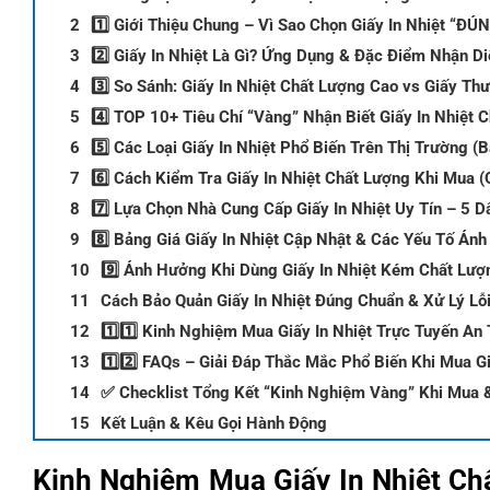
1️⃣ Giới Thiệu Chung – Vì Sao Chọn Giấy In Nhiệt “Đ
2️⃣ Giấy In Nhiệt Là Gì? Ứng Dụng & Đặc Điểm Nhận Di
3️⃣ So Sánh: Giấy In Nhiệt Chất Lượng Cao vs Giấy T
4️⃣ TOP 10+ Tiêu Chí “Vàng” Nhận Biết Giấy In Nhiệt C
5️⃣ Các Loại Giấy In Nhiệt Phổ Biến Trên Thị Trường (
6️⃣ Cách Kiểm Tra Giấy In Nhiệt Chất Lượng Khi Mua (O
7️⃣ Lựa Chọn Nhà Cung Cấp Giấy In Nhiệt Uy Tín – 5 
8️⃣ Bảng Giá Giấy In Nhiệt Cập Nhật & Các Yếu Tố Ản
9️⃣ Ảnh Hưởng Khi Dùng Giấy In Nhiệt Kém Chất Lượ
Cách Bảo Quản Giấy In Nhiệt Đúng Chuẩn & Xử Lý Lỗ
1️⃣1️⃣ Kinh Nghiệm Mua Giấy In Nhiệt Trực Tuyến An
1️⃣2️⃣ FAQs – Giải Đáp Thắc Mắc Phổ Biến Khi Mua Gi
✅ Checklist Tổng Kết “Kinh Nghiệm Vàng” Khi Mua &
Kết Luận & Kêu Gọi Hành Động
Kinh Nghiệm Mua Giấy In Nhiệt Chấ