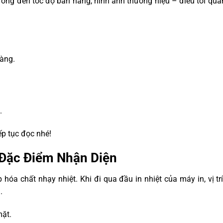
h hưởng đến tốc độ bán hàng, hình ảnh thương hiệu – điều tối qua
àng.
.
ếp tục đọc nhé!
& Đặc Điểm Nhận Diện
hóa chất nhạy nhiệt. Khi đi qua đầu in nhiệt của máy in, vị trí
.
mặt.