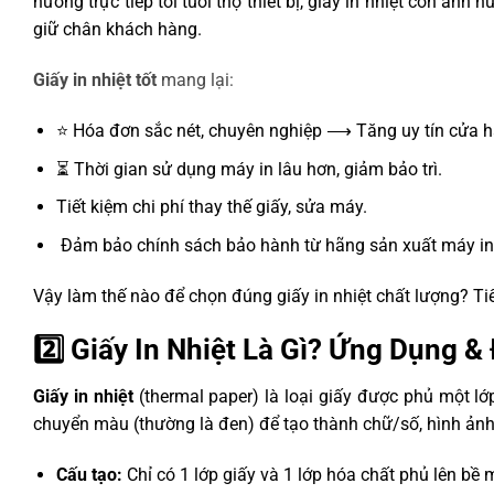
hưởng trực tiếp tới tuổi thọ thiết bị, giấy in nhiệt còn ản
giữ chân khách hàng.
Giấy in nhiệt tốt
mang lại:
⭐ Hóa đơn sắc nét, chuyên nghiệp ⟶ Tăng uy tín cửa h
⏳ Thời gian sử dụng máy in lâu hơn, giảm bảo trì.
Tiết kiệm chi phí thay thế giấy, sửa máy.
️ Đảm bảo chính sách bảo hành từ hãng sản xuất máy in
Vậy làm thế nào để chọn đúng giấy in nhiệt chất lượng? Ti
2️⃣ Giấy In Nhiệt Là Gì? Ứng Dụng 
Giấy in nhiệt
(thermal paper) là loại giấy được phủ một lớp 
chuyển màu (thường là đen) để tạo thành chữ/số, hình ảnh
Cấu tạo:
Chỉ có 1 lớp giấy và 1 lớp hóa chất phủ lên bề 