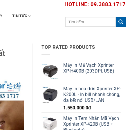
HOTLINE: 09.3883.1717
TY
TIN TỨC
Tìm
kiếm:
TOP RATED PRODUCTS
ất
Máy In Mã Vạch Xprinter
XP-H400B (203DPI, USB)
Máy in hóa đơn Xprinter XP-
K200L - In bill nhanh chóng,
đa kết nối USB/LAN
1.550.000,0
₫
Máy In Tem Nhãn Mã Vạch
Xprinter XP-420B (USB +
Bluetooth)