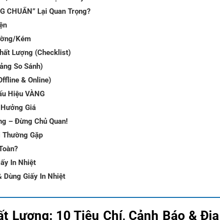
ÚNG CHUẨN” Lại Quan Trọng?
ện
hường/Kém
hất Lượng (Checklist)
Bảng So Sánh)
ffline & Online)
Dấu Hiệu VÀNG
h Hưởng Giá
ng – Đừng Chủ Quan!
i Thường Gặp
 Toàn?
ấy In Nhiệt
 Dùng Giấy In Nhiệt
t Lượng: 10 Tiêu Chí, Cảnh Báo & Địa