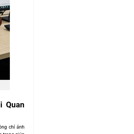
ại Quan
ông chỉ ảnh