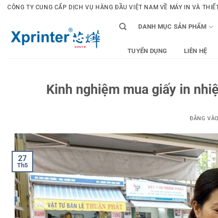
Bỏ
CÔNG TY CUNG CẤP DỊCH VỤ HÀNG ĐẦU VIỆT NAM VỀ MÁY IN VÀ THIẾT 
qua
DANH MỤC SẢN PHẨM
nội
dung
TUYỂN DỤNG
LIÊN HỆ
Kinh nghiệm mua giấy in nhiệ
ĐĂNG VÀ
27
Th5