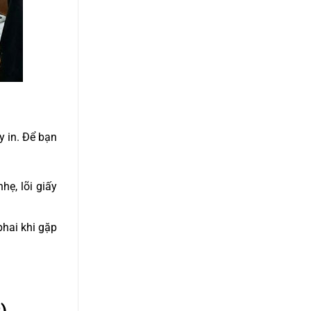
y in. Để bạn
hẹ, lõi giấy
phai khi gặp
)