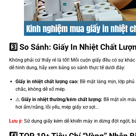
3️⃣ So Sánh: Giấy In Nhiệt Chất L
Không phải cứ thấy rẻ là tốt! Mỗi cuộn giấy đều có sự khác 
dễ hình dung, hãy xem bảng so sánh thực tế dưới đây:
Giấy in nhiệt chất lượng cao:
Bề mặt láng mịn, lớp phủ đ
chắc, không dễ xổ mép.
⚠️
Giấy in nhiệt thường/kém chất lượng:
Bề mặt xỉn màu,
hơi ẩm/nắng, lõi yếu, mép giấy xơ sợi…
Lưu ý:
Sử dụng giấy kém dễ khiến máy in dừng đột ngột, b
4️⃣ TOP 10+ Tiêu Chí “Vàng” Nhận Bi