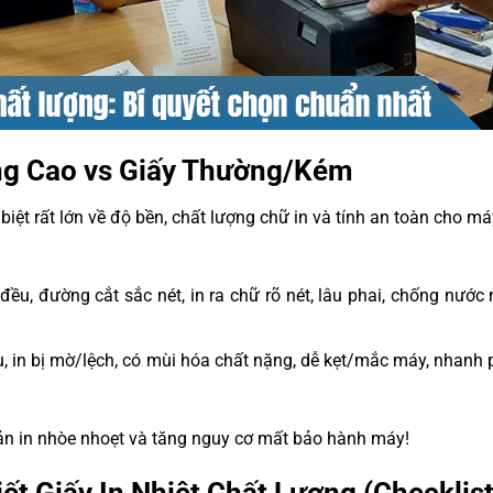
ượng Cao vs Giấy Thường/Kém
biệt rất lớn về độ bền, chất lượng chữ in và tính an toàn cho má
ều, đường cắt sắc nét, in ra chữ rõ nét, lâu phai, chống nước n
 in bị mờ/lệch, có mùi hóa chất nặng, dễ kẹt/mắc máy, nhanh 
ản in nhòe nhoẹt và tăng nguy cơ mất bảo hành máy!
ết Giấy In Nhiệt Chất Lượng (Checklist