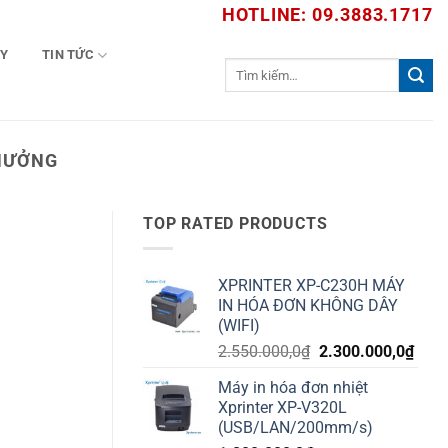
HOTLINE: 09.3883.1717
TY
TIN TỨC
Tìm
kiếm:
 HƯỞNG
TOP RATED PRODUCTS
XPRINTER XP-C230H MÁY
IN HÓA ĐƠN KHÔNG DÂY
(WIFI)
Giá
Giá
2.550.000,0
₫
2.300.000,0
₫
gốc
hiện
Máy in hóa đơn nhiệt
là:
tại
Xprinter XP-V320L
2.550.000,0₫.
là:
(USB/LAN/200mm/s)
2.30