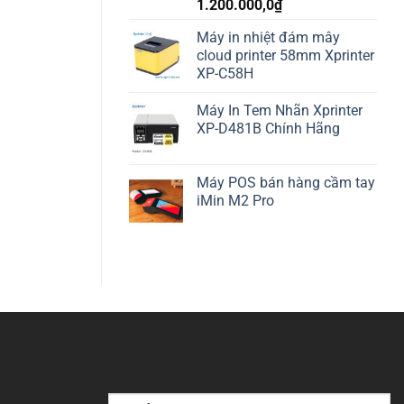
1.200.000,0
₫
Máy in nhiệt đám mây
cloud printer 58mm Xprinter
XP-C58H
Máy In Tem Nhãn Xprinter
XP-D481B Chính Hãng
Máy POS bán hàng cầm tay
iMin M2 Pro