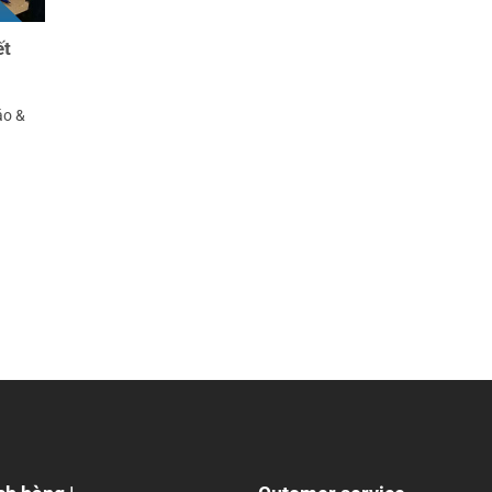
ết
áo &