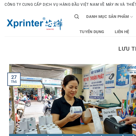
Bỏ
CÔNG TY CUNG CẤP DỊCH VỤ HÀNG ĐẦU VIỆT NAM VỀ MÁY IN VÀ THIẾT 
qua
DANH MỤC SẢN PHẨM
nội
dung
TUYỂN DỤNG
LIÊN HỆ
LƯU T
27
Th5