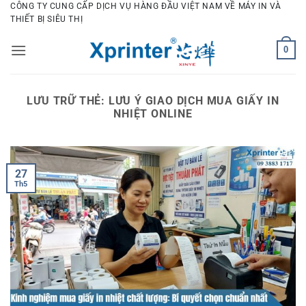
Bỏ
CÔNG TY CUNG CẤP DỊCH VỤ HÀNG ĐẦU VIỆT NAM VỀ MÁY IN VÀ
THIẾT BỊ SIÊU THỊ
qua
nội
0
dung
LƯU TRỮ THẺ:
LƯU Ý GIAO DỊCH MUA GIẤY IN
NHIỆT ONLINE
27
Th5