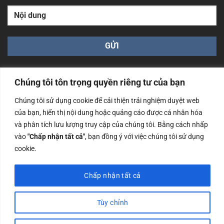
Chúng tôi tôn trọng quyền riêng tư của bạn
Chúng tôi sử dụng cookie để cải thiện trải nghiệm duyệt web
của bạn, hiển thị nội dung hoặc quảng cáo được cá nhân hóa
Công ty TNHH Nam Bình Xương - Số ĐKKD: 0108783483
và phân tích lưu lượng truy cập của chúng tôi. Bằng cách nhấp
cấp ngày 14/06/2019 bởi Sở Kế Hoạch và Đầu Tư Tp. Hà
Nội
vào
"Chấp nhận tất cả"
, bạn đồng ý với việc chúng tôi sử dụng
cookie.
Copyrights @2023 Nam Binh Xuong. All Rights Reserved
Chấp nhận tất cả
Tùy chỉnh